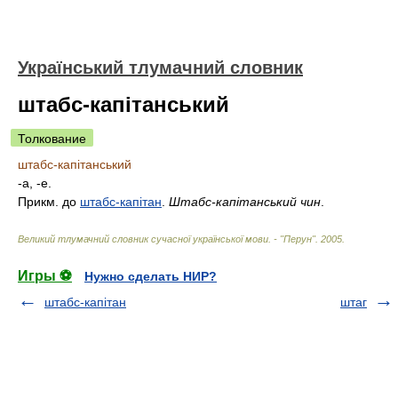
Український тлумачний словник
штабс-капітанський
Толкование
штабс-капітанський
-а, -е.
Прикм. до
штабс-капітан
.
Штабс-капітанський чин
.
Великий тлумачний словник сучасної української мови. - "Перун"
.
2005
.
Игры ⚽
Нужно сделать НИР?
штабс-капітан
штаг