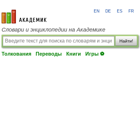
EN
DE
ES
FR
academic.ru
Словари и энциклопедии на Академике
Найти!
Толкования
Переводы
Книги
Игры ⚽